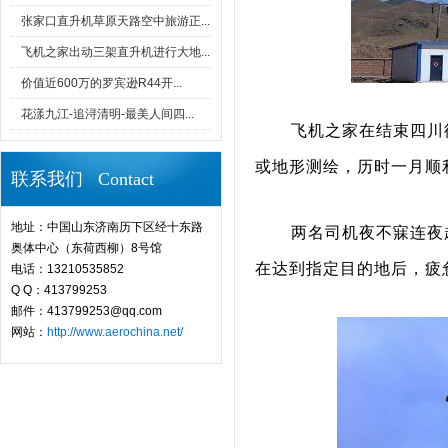
张家口直升机草原天路空中旅游正...
飞机之家出动三架直升机进行大地...
价值近600万的罗宾逊R44开...
花漾九江-追浔清明-最美人间四...
飞机之家在结束四川
或地形测绘，历时一月顺
联系我们 Contact
地址：中国山东济南历下区经十东路
两名司机夜不寐连夜
奥体中心（东荷西柳）8号馆
在达到指定目的地后，疲
电话：13210535852
Q Q：413799253
邮件：413799253@qq.com
网站：
http://www.aerochina.net/