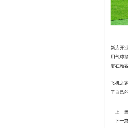
新店开
用气球
潜在顾
飞机之
了自己
上一
下一