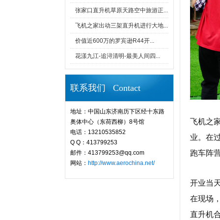
张家口直升机草原天路空中旅游正...
飞机之家出动三架直升机进行大地...
价值近600万的罗宾逊R44开...
花漾九江-追浔清明-最美人间四...
联系我们 Contact
地址：中国山东济南历下区经十东路
飞机之家
奥体中心（东荷西柳）8号馆
电话：13210535852
业。在
Q Q：413799253
跑车阵
邮件：413799253@qq.com
网站：
http://www.aerochina.net/
开业当
在现场
直升机