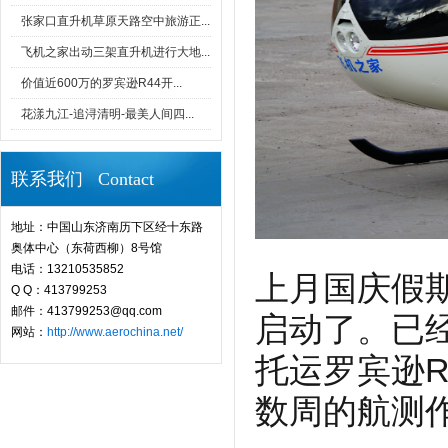
张家口直升机草原天路空中旅游正...
飞机之家出动三架直升机进行大地...
价值近600万的罗宾逊R44开...
花漾九江-追浔清明-最美人间四...
联系我们 Contact
地址：中国山东济南历下区经十东路
奥体中心（东荷西柳）8号馆
电话：13210535852
上月国庆假
Q Q：413799253
邮件：413799253@qq.com
启动了。已
网站：
http://www.aerochina.net/
托运罗宾逊R
数周的航测