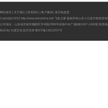
网站首页
|
关于我们
|
联系我们
|
客户案例
|
直升机租赁
Copyright 2015
http://www.aerochina.net/
飞机之家 版权所有山东小汉直升机租赁有
公司地址：山东省济南市槐荫区齐州路2999号绿地中央广场B座2407-2408室 联系电话：
Built By
九维互动
技术支持
鲁ICP备13022057号