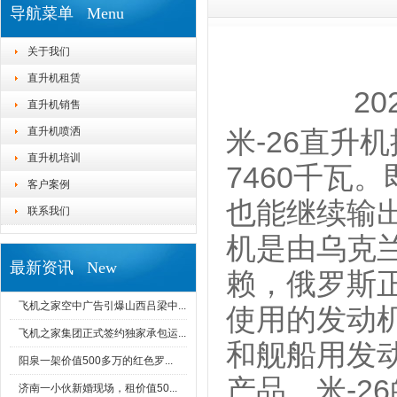
导航菜单 Menu
关于我们
直升机租赁
20
直升机销售
直升机喷洒
米-26直升
直升机培训
7460千瓦
客户案例
也能继续输
联系我们
机是由乌克
最新资讯 New
赖，俄罗斯
飞机之家空中广告引爆山西吕梁中...
使用的发动
飞机之家集团正式签约独家承包运...
和舰船用发
阳泉一架价值500多万的红色罗...
产品。米-2
济南一小伙新婚现场，租价值50...