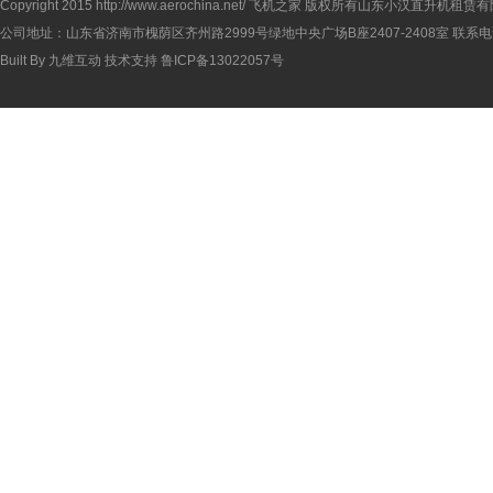
Copyright 2015
http://www.aerochina.net/
飞机之家 版权所有山东小汉直升机租赁有
公司地址：山东省济南市槐荫区齐州路2999号绿地中央广场B座2407-2408室 联系电话：
Built By
九维互动
技术支持
鲁ICP备13022057号