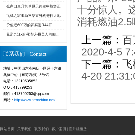
张家口直升机草原天路空中旅游正...
十分惊人。
飞机之家出动三架直升机进行大地...
消耗燃油2.5
价值近600万的罗宾逊R44开...
花漾九江-追浔清明-最美人间四...
上一篇：
百
2020-4-5 7:
联系我们 Contact
下一篇：
飞
地址：中国山东济南历下区经十东路
4-20 21:31:
奥体中心（东荷西柳）8号馆
电话：13210535852
Q Q：413799253
邮件：413799253@qq.com
网站：
http://www.aerochina.net/
网站首页
|
关于我们
|
联系我们
|
客户案例
|
直升机租赁