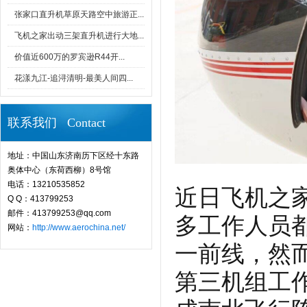
张家口直升机草原天路空中旅游正...
飞机之家出动三架直升机进行大地...
价值近600万的罗宾逊R44开...
花漾九江-追浔清明-最美人间四...
联系我们 Contact
地址：中国山东济南历下区经十东路
奥体中心（东荷西柳）8号馆
电话：13210535852
近日飞机之
Q Q：413799253
邮件：413799253@qq.com
多工作人员
网站：
http://www.aerochina.net/
一前线，然
第三机组工