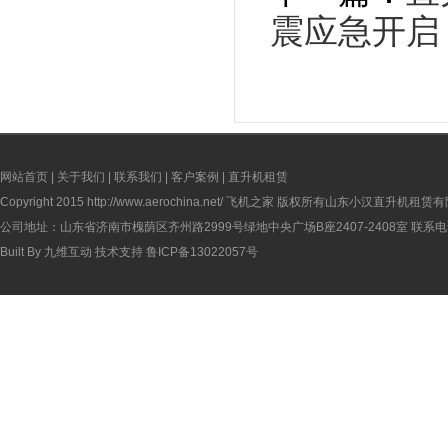
震应急开启
网站首页
|
关于我们
|
联系我们
|
客户案例
|
直升机租赁
Copyright 2015
http://www.aerochina.net/
飞机之家 版权所有山东小汉直升机租赁有
公司地址：山东省济南市槐荫区齐州路2999号绿地中央广场B座2407-2408室 联系电话：
Built By
九维互动
技术支持
鲁ICP备13022057号