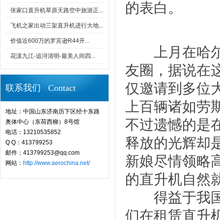
的表白。
张家口直升机草原天路空中旅游正...
飞机之家出动三架直升机进行大地...
价值近600万的罗宾逊R44开...
上月在哈尔滨
花漾九江-追浔清明-最美人间四...
友圈，据说在
仅邀请到多位
联系我们 Contact
上百辆诸如劳
地址：中国山东济南历下区经十东路
不过遗憾的是
奥体中心（东荷西柳）8号馆
电话：13210535852
释放的光辉却
Q Q：413799253
邮件：413799253@qq.com
新娘尽情领略
网站：
http://www.aerochina.net/
的直升机自然
得益于我国低
们在租赁直升